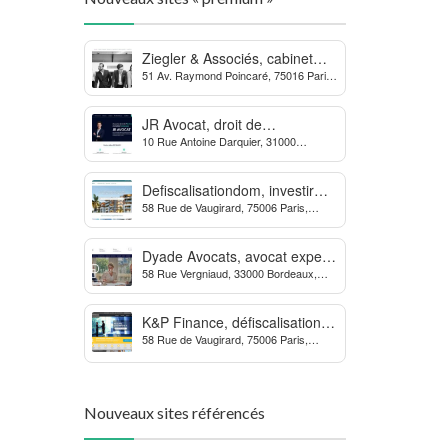
Ziegler & Associés, cabinet
51 Av. Raymond Poincaré, 75016 Paris,
d’avocats en droit bancaire,
France
cryptomonnaie et escroqueries
financières
JR Avocat, droit de
10 Rue Antoine Darquier, 31000
l’environnement et de
Toulouse
l’urbanisme
Defiscalisationdom, investir
58 Rue de Vaugirard, 75006 Paris,
dans l’immobilier neuf Outre-
France
mer
Dyade Avocats, avocat expert
58 Rue Vergniaud, 33000 Bordeaux,
des procédures contre la
France
MDPH
K&P Finance, défiscalisation et
58 Rue de Vaugirard, 75006 Paris,
placements financiers
France
Nouveaux sites référencés