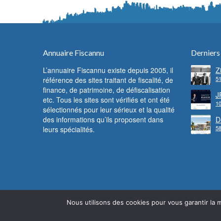
Annuaire Fiscannu
Derniers
L’annuaire Fiscannu existe depuis 2005, il
Z
51
référence des sites traitant de fiscalité, de
d
F
finance, de patrimoine, de défiscalisation
c
J
etc. Tous les sites sont vérifiés et ont été
f
10
l
sélectionnés pour leur sérieux et la qualité
des informations qu’ils proposent dans
D
58
leurs spécialités.
l
Nous utilisons des cookies pour vous garantir la m
© Fiscannu 2005 - 2022 - Reproduction interdite