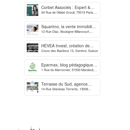
Corbet Associés : Expert &
34 Rue de l'Abbé Groult, 75015 Paris,
Partenaire des Dirigeants
France
d’Entreprise
Squarimo, la vente immobilière
12 Rue Diaz, Boulogne-Billancourt,
interactive qui dynamise les
France
transactions
HEVEA Invest, création de
Cours des Bastions 13, Genève, Suisse
société et domiciliation en
Suisse
Eparmax, blog pédagogique
1 Rue du Marronnier, 51530 Mardeuil,
sur les finances personnelles
France
Terrasse du Sud, agence
14 Rue Stanislas Torrents, 13006
Immobilière à Marseille
Marseille, France