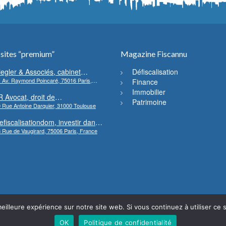
 sites “premium”
Magazine Fiscannu
iegler & Associés, cabinet
Défiscalisation
 Av. Raymond Poincaré, 75016 Paris,
’avocats en droit bancaire,
Finance
rance
ryptomonnaie et escroqueries
Immobilier
R Avocat, droit de
inancières
Patrimoine
 Rue Antoine Darquier, 31000 Toulouse
’environnement et de l’urbanisme
efiscalisationdom, investir dans
 Rue de Vaugirard, 75006 Paris, France
’immobilier neuf Outre-mer
eilleure expérience sur notre site web. Si vous continuez à utiliser ce
OK
Politique de confidentialité