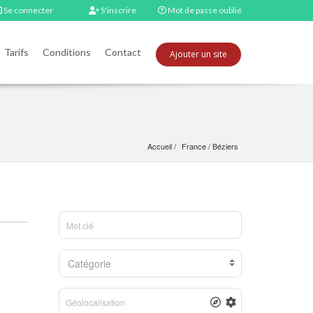
Se connecter
S'inscrire
Mot de passe oublié
Tarifs
Conditions
Contact
Ajouter un site
Accueil
France
 / 
Béziers
Catégorie