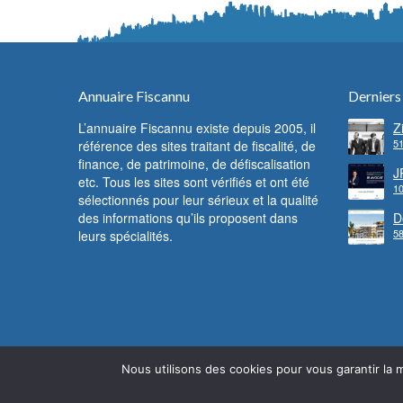
Annuaire Fiscannu
Derniers
L’annuaire Fiscannu existe depuis 2005, il
Z
51
référence des sites traitant de fiscalité, de
d
F
finance, de patrimoine, de défiscalisation
c
J
etc. Tous les sites sont vérifiés et ont été
f
10
l
sélectionnés pour leur sérieux et la qualité
des informations qu’ils proposent dans
D
58
leurs spécialités.
l
Nous utilisons des cookies pour vous garantir la m
© Fiscannu 2005 - 2022 - Reproduction interdite