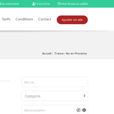
Se connecter
S'inscrire
Mot de passe oublié
Tarifs
Conditions
Contact
Ajouter un site
Accueil
France
 / 
Aix-en-Provence
Catégorie