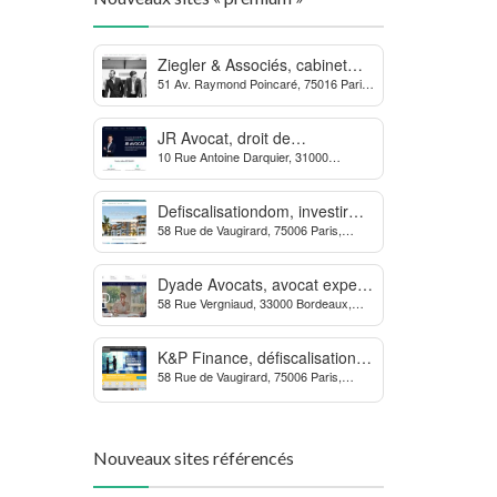
Ziegler & Associés, cabinet
51 Av. Raymond Poincaré, 75016 Paris,
d’avocats en droit bancaire,
France
cryptomonnaie et escroqueries
financières
JR Avocat, droit de
10 Rue Antoine Darquier, 31000
l’environnement et de
Toulouse
l’urbanisme
Defiscalisationdom, investir
58 Rue de Vaugirard, 75006 Paris,
dans l’immobilier neuf Outre-
France
mer
Dyade Avocats, avocat expert
58 Rue Vergniaud, 33000 Bordeaux,
des procédures contre la
France
MDPH
K&P Finance, défiscalisation et
58 Rue de Vaugirard, 75006 Paris,
placements financiers
France
Nouveaux sites référencés