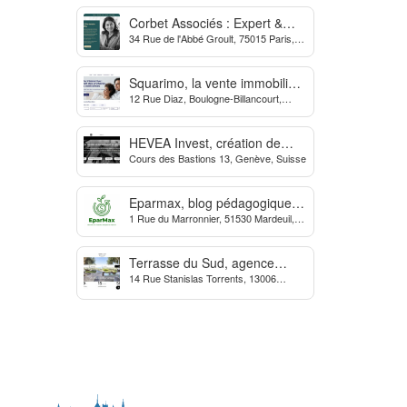
Corbet Associés : Expert &
34 Rue de l'Abbé Groult, 75015 Paris,
Partenaire des Dirigeants
France
d’Entreprise
Squarimo, la vente immobilière
12 Rue Diaz, Boulogne-Billancourt,
interactive qui dynamise les
France
transactions
HEVEA Invest, création de
Cours des Bastions 13, Genève, Suisse
société et domiciliation en
Suisse
Eparmax, blog pédagogique
1 Rue du Marronnier, 51530 Mardeuil,
sur les finances personnelles
France
Terrasse du Sud, agence
14 Rue Stanislas Torrents, 13006
Immobilière à Marseille
Marseille, France