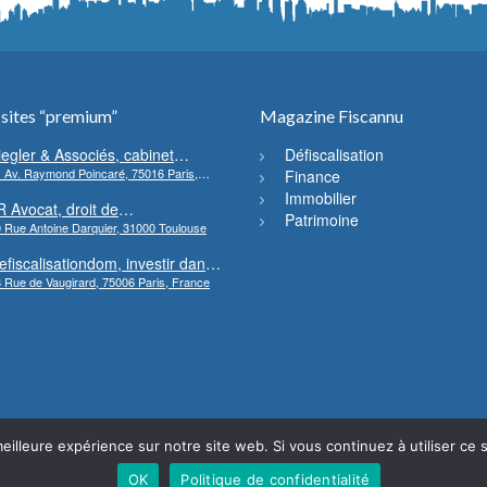
 sites “premium”
Magazine Fiscannu
iegler & Associés, cabinet
Défiscalisation
 Av. Raymond Poincaré, 75016 Paris,
’avocats en droit bancaire,
Finance
rance
ryptomonnaie et escroqueries
Immobilier
R Avocat, droit de
inancières
Patrimoine
 Rue Antoine Darquier, 31000 Toulouse
’environnement et de l’urbanisme
efiscalisationdom, investir dans
 Rue de Vaugirard, 75006 Paris, France
’immobilier neuf Outre-mer
eilleure expérience sur notre site web. Si vous continuez à utiliser ce
OK
Politique de confidentialité