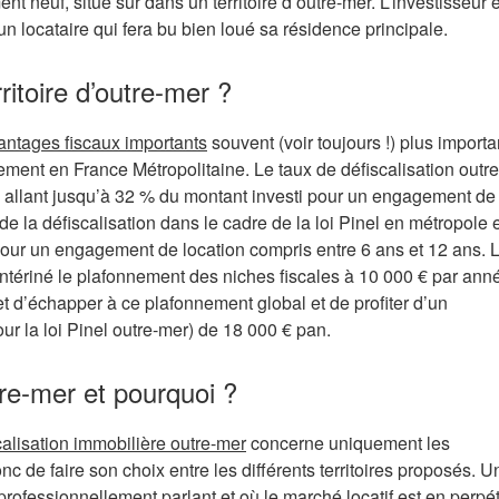
t neuf, situé sur dans un territoire d’outre-mer. L’investisseur 
 un locataire qui fera bu bien loué sa résidence principale.
ritoire d’outre-mer ?
vantages fiscaux importants
souvent (voir toujours !) plus import
ement en France Métropolitaine. Le taux de défiscalisation outr
n allant jusqu’à 32 % du montant investi pour un engagement de
e la défiscalisation dans le cadre de la loi Pinel en métropole 
our un engagement de location compris entre 6 ans et 12 ans. L
 entériné le plafonnement des niches fiscales à 10 000 € par ann
et d’échapper à ce plafonnement global et de profiter d’un
ur la loi Pinel outre-mer) de 18 000 € pan.
tre-mer et pourquoi ?
calisation immobilière outre-mer
concerne uniquement les
onc de faire son choix entre les différents territoires proposés. Un
 professionnellement parlant et où le marché locatif est en perpé