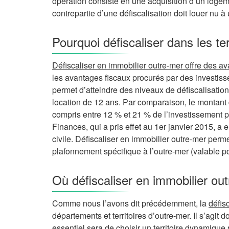
opération consiste en une acquisition d’un logemen
contrepartie d’une défiscalisation doit louer nu à
Pourquoi défiscaliser dans les ter
Défiscaliser en immobilier outre-mer offre des a
les avantages fiscaux procurés par des investiss
permet d’atteindre des niveaux de défiscalisatio
location de 12 ans. Par comparaison, le montant d
compris entre 12 % et 21 % de l’investissement p
Finances, qui a pris effet au 1er janvier 2015, a
civile. Défiscaliser en immobilier outre-mer perm
plafonnement spécifique à l’outre-mer (valable po
Où défiscaliser en immobilier ou
Comme nous l’avons dit précédemment, la
défis
départements et territoires d’outre-mer. Il s’agit d
essentiel sera de choisir un territoire dynamique