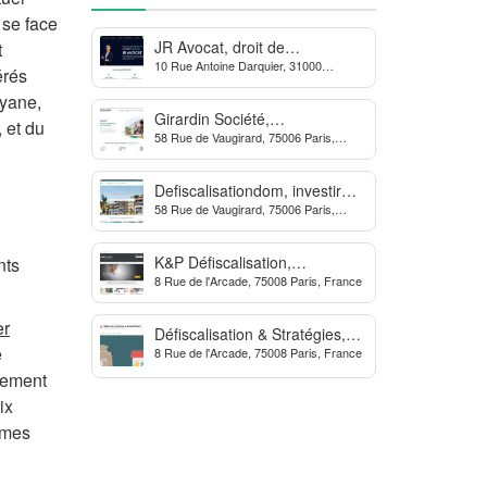
 se face
JR Avocat, droit de
t
10 Rue Antoine Darquier, 31000
l’environnement et de
érés
Toulouse
l’urbanisme
uyane,
Girardin Société,
 et du
58 Rue de Vaugirard, 75006 Paris,
défiscalisation de l’impôt sur
France
les sociétés
Defiscalisationdom, investir
58 Rue de Vaugirard, 75006 Paris,
dans l’immobilier neuf Outre-
France
mer
K&P Défiscalisation,
nts
8 Rue de l'Arcade, 75008 Paris, France
défiscalisation immobilière et
financière
er
Défiscalisation & Stratégies,
e
8 Rue de l'Arcade, 75008 Paris, France
conseils en défiscalisation
quement
ix
ammes