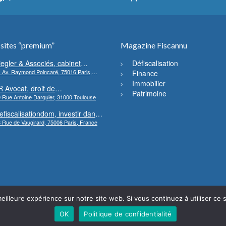
 sites “premium”
Magazine Fiscannu
iegler & Associés, cabinet
Défiscalisation
 Av. Raymond Poincaré, 75016 Paris,
’avocats en droit bancaire,
Finance
rance
ryptomonnaie et escroqueries
Immobilier
R Avocat, droit de
inancières
Patrimoine
 Rue Antoine Darquier, 31000 Toulouse
’environnement et de l’urbanisme
efiscalisationdom, investir dans
 Rue de Vaugirard, 75006 Paris, France
’immobilier neuf Outre-mer
eilleure expérience sur notre site web. Si vous continuez à utiliser ce
OK
Politique de confidentialité