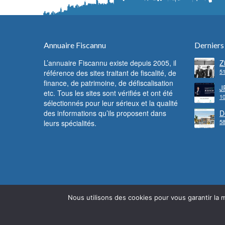
Annuaire Fiscannu
Derniers
L’annuaire Fiscannu existe depuis 2005, il
Z
51
référence des sites traitant de fiscalité, de
d
F
finance, de patrimoine, de défiscalisation
c
J
etc. Tous les sites sont vérifiés et ont été
f
10
l
sélectionnés pour leur sérieux et la qualité
des informations qu’ils proposent dans
D
58
leurs spécialités.
l
Nous utilisons des cookies pour vous garantir la m
© Fiscannu 2005 - 2022 - Reproduction interdite