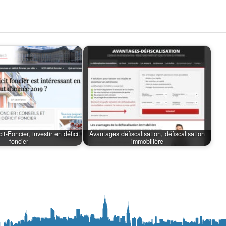
it-Foncier, investir en déficit
Avantages défiscalisation, défiscalisation
foncier
immobilière