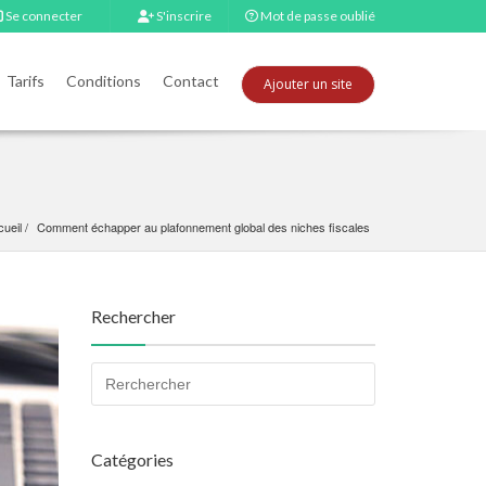
Se connecter
S'inscrire
Mot de passe oublié
Tarifs
Conditions
Contact
Ajouter un site
ueil
Comment échapper au plafonnement global des niches fiscales
Rechercher
Catégories