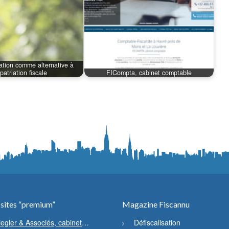
sation comme alternative à
xpatriation fiscale
FICompta, cabinet comptable
 sites “premium”
Magazine Fiscannu
iegler & Associés, cabinet
Défiscalisation