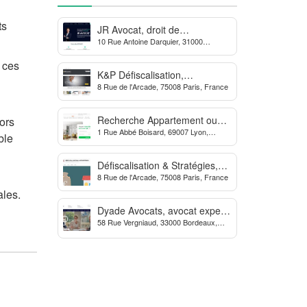
ts
JR Avocat, droit de
10 Rue Antoine Darquier, 31000
l’environnement et de
Toulouse
l’urbanisme
à ces
K&P Défiscalisation,
8 Rue de l'Arcade, 75008 Paris, France
défiscalisation immobilière et
financière
Recherche Appartement ou
ors
1 Rue Abbé Boisard, 69007 Lyon,
Maison, courtage en
ble
France
immobilier neuf
Défiscalisation & Stratégies,
8 Rue de l'Arcade, 75008 Paris, France
conseils en défiscalisation
ales.
Dyade Avocats, avocat expert
58 Rue Vergniaud, 33000 Bordeaux,
des procédures contre la
France
MDPH