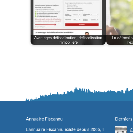
Avantages défiscalisation, défiscalisation
La défiscali
immobilière
l’e
Annuaire Fiscannu
Derniers
L’annuaire Fiscannu existe depuis 2005, il
Z