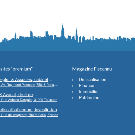
 sites “premium”
Magazine Fiscannu
iegler & Associés, cabinet
Défiscalisation
 Av. Raymond Poincaré, 75016 Paris,
’avocats en droit bancaire,
Finance
rance
ryptomonnaie et escroqueries
Immobilier
R Avocat, droit de
inancières
Patrimoine
 Rue Antoine Darquier, 31000 Toulouse
’environnement et de l’urbanisme
efiscalisationdom, investir dans
 Rue de Vaugirard, 75006 Paris, France
’immobilier neuf Outre-mer