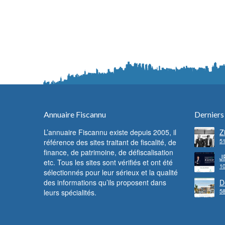
Annuaire Fiscannu
Derniers
L’annuaire Fiscannu existe depuis 2005, il
Z
51
référence des sites traitant de fiscalité, de
d
F
finance, de patrimoine, de défiscalisation
c
J
etc. Tous les sites sont vérifiés et ont été
f
10
l
sélectionnés pour leur sérieux et la qualité
des informations qu’ils proposent dans
D
58
leurs spécialités.
l